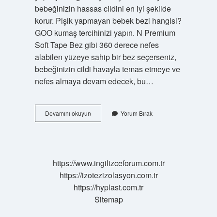
bebeğinizin hassas cildini en iyi şekilde
korur. Pişik yapmayan bebek bezi hangisi?
GOO kumaş tercihinizi yapın. N Premium
Soft Tape Bez gibi 360 derece nefes
alabilen yüzeye sahip bir bez seçerseniz,
bebeğinizin cildi havayla temas etmeye ve
nefes almaya devam edecek, bu…
En
Devamını okuyun
Yorum Bırak
Iyi
Molfix
Hangisi
https://www.ingilizceforum.com.tr
https://izotezizolasyon.com.tr
https://hyplast.com.tr
Sitemap