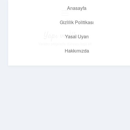
Anasayfa
menüyü
aç
Gizlilik Politikası
Yapı ve İlham
Yasal Uyarı
Yaratıcı projelerle dünyanı inşa et!
Hakkımızda