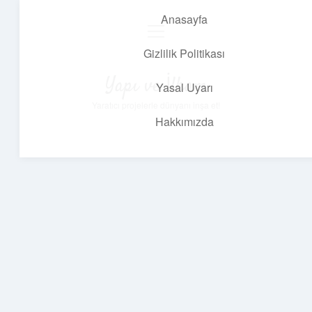
Anasayfa
menüyü
aç
Gizlilik Politikası
Yapı ve İlham
Yasal Uyarı
Yaratıcı projelerle dünyanı inşa et!
Hakkımızda