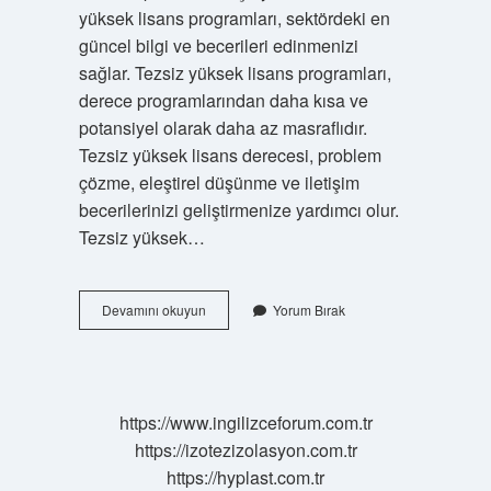
yüksek lisans programları, sektördeki en
güncel bilgi ve becerileri edinmenizi
sağlar. Tezsiz yüksek lisans programları,
derece programlarından daha kısa ve
potansiyel olarak daha az masraflıdır.
Tezsiz yüksek lisans derecesi, problem
çözme, eleştirel düşünme ve iletişim
becerilerinizi geliştirmenize yardımcı olur.
Tezsiz yüksek…
Tezsiz
Devamını okuyun
Yorum Bırak
Yüksek
Lisans
Bitirince
Unvanın
Ne
https://www.ingilizceforum.com.tr
Olur
https://izotezizolasyon.com.tr
https://hyplast.com.tr