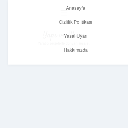
Anasayfa
menüyü
aç
Gizlilik Politikası
Yapı ve İlham
Yasal Uyarı
Yaratıcı projelerle dünyanı inşa et!
Hakkımızda