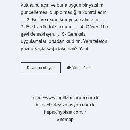
kutusunu açın ve buna uygun bir yazılım
güncellemesi olup olmadığını kontrol edin.
… 2- Kılıf ve ekran koruyucu satın alın. …
3- Eski verilerinizi aktarın. … 4- Güvenli bir
şekilde saklayın. … 5- Gereksiz
uygulamaları ortadan kaldırın. Yeni telefon
yüzde kaçta şarja takılmalı? Yeni…
Ilk
Devamını okuyun
Yorum Bırak
Alınan
Telefon
Nasıl
Şarj
Edilir
https://www.ingilizceforum.com.tr
https://izotezizolasyon.com.tr
https://hyplast.com.tr
Sitemap