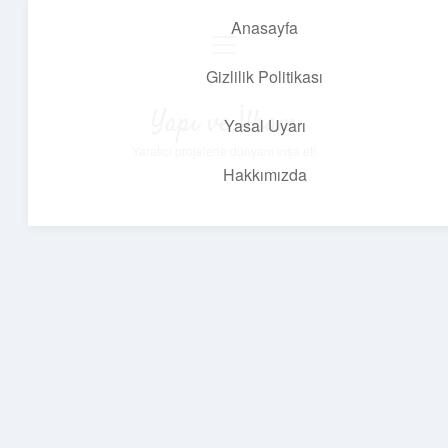
Anasayfa
menüyü
aç
Gizlilik Politikası
Yapı ve İlham
Yasal Uyarı
Yaratıcı projelerle dünyanı inşa et!
Hakkımızda