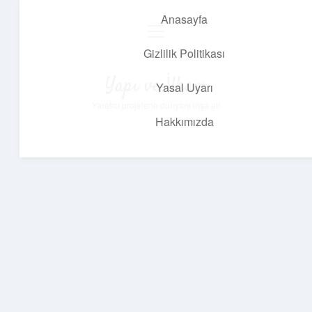
Anasayfa
menüyü
aç
Gizlilik Politikası
Yapı ve İlham
Yasal Uyarı
Yaratıcı projelerle dünyanı inşa et!
Hakkımızda