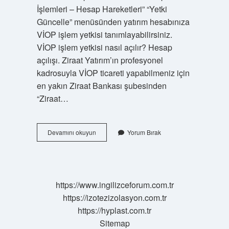
İşlemleri – Hesap Hareketleri” “Yetki
Güncelle” menüsünden yatırım hesabınıza
VİOP işlem yetkisi tanımlayabilirsiniz.
VİOP işlem yetkisi nasıl açılır? Hesap
açılışı. Ziraat Yatırım’ın profesyonel
kadrosuyla VİOP ticareti yapabilmeniz için
en yakın Ziraat Bankası şubesinden
“Ziraat…
Vi̇Op
Devamını okuyun
Yorum Bırak
Ta
Kimler
Işlem
Yapabilir
https://www.ingilizceforum.com.tr
https://izotezizolasyon.com.tr
https://hyplast.com.tr
Sitemap