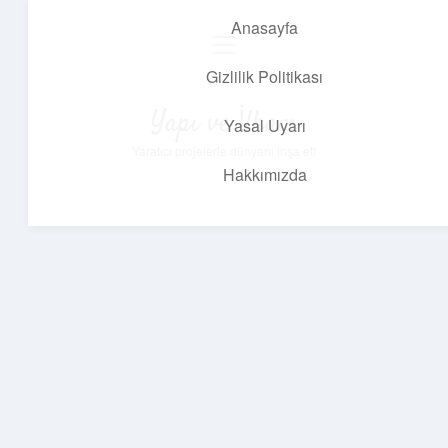
Anasayfa
menüyü
aç
Gizlilik Politikası
Yapı ve İlham
Yasal Uyarı
Yaratıcı projelerle dünyanı inşa et!
Hakkımızda