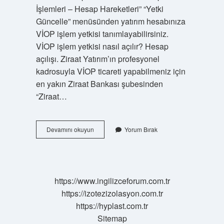
İşlemleri – Hesap Hareketleri” “Yetki
Güncelle” menüsünden yatırım hesabınıza
VİOP işlem yetkisi tanımlayabilirsiniz.
VİOP işlem yetkisi nasıl açılır? Hesap
açılışı. Ziraat Yatırım’ın profesyonel
kadrosuyla VİOP ticareti yapabilmeniz için
en yakın Ziraat Bankası şubesinden
“Ziraat…
Vi̇Op
Devamını okuyun
Yorum Bırak
Ta
Kimler
Işlem
Yapabilir
https://www.ingilizceforum.com.tr
https://izotezizolasyon.com.tr
https://hyplast.com.tr
Sitemap