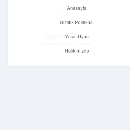
Anasayfa
menüyü
aç
Gizlilik Politikası
Yapı ve İlham
Yasal Uyarı
Yaratıcı projelerle dünyanı inşa et!
Hakkımızda