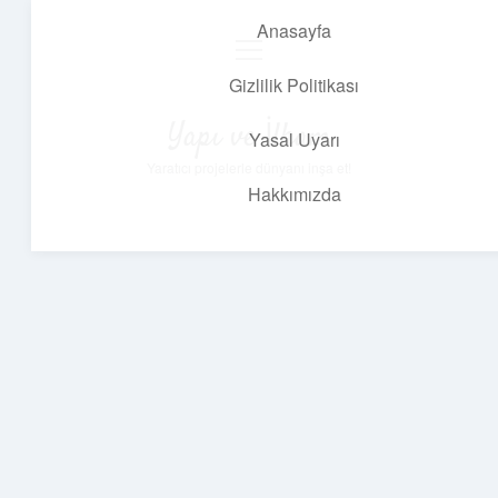
Anasayfa
menüyü
aç
Gizlilik Politikası
Yapı ve İlham
Yasal Uyarı
Yaratıcı projelerle dünyanı inşa et!
Hakkımızda