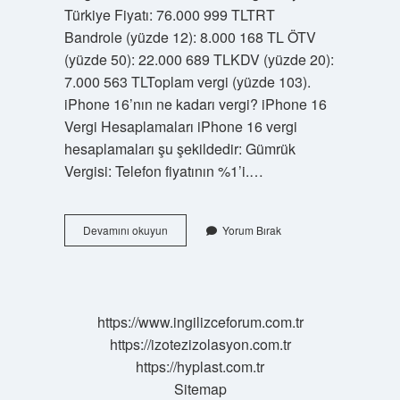
Türkiye Fiyatı: 76.000 999 TLTRT
Bandrole (yüzde 12): 8.000 168 TL ÖTV
(yüzde 50): 22.000 689 TLKDV (yüzde 20):
7.000 563 TLToplam vergi (yüzde 103).
iPhone 16’nın ne kadarı vergi? iPhone 16
Vergi Hesaplamaları iPhone 16 vergi
hesaplamaları şu şekildedir: Gümrük
Vergisi: Telefon fiyatının %1’i.…
Iphone
Devamını okuyun
Yorum Bırak
Vergisi
Ne
Kadar
2024
https://www.ingilizceforum.com.tr
https://izotezizolasyon.com.tr
https://hyplast.com.tr
Sitemap