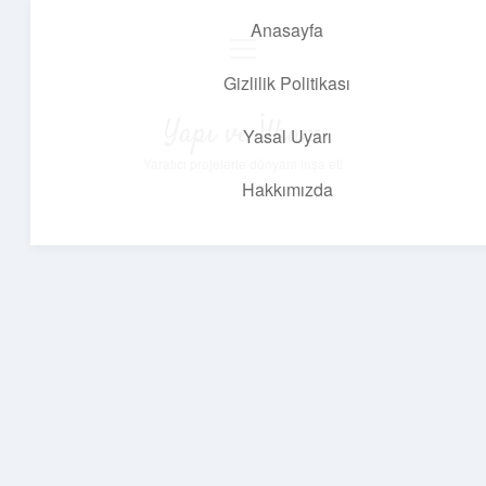
Anasayfa
menüyü
aç
Gizlilik Politikası
Yapı ve İlham
Yasal Uyarı
Yaratıcı projelerle dünyanı inşa et!
Hakkımızda