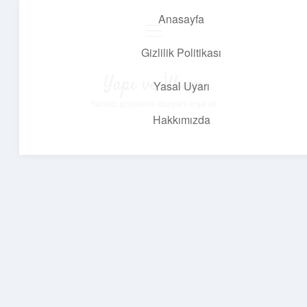
Anasayfa
menüyü
aç
Gizlilik Politikası
Yapı ve İlham
Yasal Uyarı
Yaratıcı projelerle dünyanı inşa et!
Hakkımızda