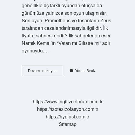
genellikle üç farklı oyundan oluşsa da
günümüze yalnızca son oyun ulaşmıştır.
Son oyun, Prometheus ve insanların Zeus
tarafından cezalandırılmasıyla ilgilidir. İlk
tiyatro sahnesi nedir? İlk sahnelenen eser
Namık Kemal’in “Vatan mı Silistre mi” adlı
oyunuydu.…
İLk
Devamını okuyun
Yorum Bırak
Tiyatro
Eserinin
Ismi
Nedir
https://www.ingilizceforum.com.tr
https://izotezizolasyon.com.tr
https://hyplast.com.tr
Sitemap