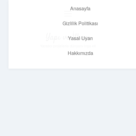
Anasayfa
menüyü
aç
Gizlilik Politikası
Yapı ve İlham
Yasal Uyarı
Yaratıcı projelerle dünyanı inşa et!
Hakkımızda