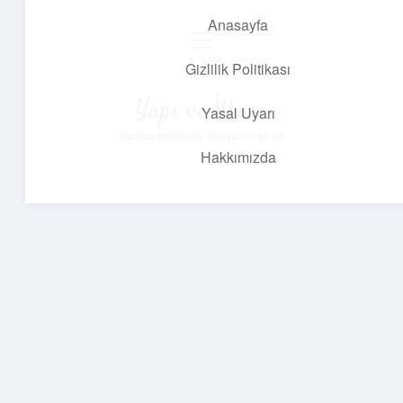
Anasayfa
menüyü
aç
Gizlilik Politikası
Yapı ve İlham
Yasal Uyarı
Yaratıcı projelerle dünyanı inşa et!
Hakkımızda