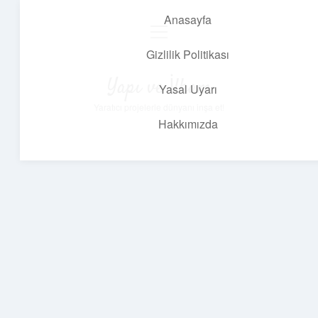
Anasayfa
menüyü
aç
Gizlilik Politikası
Yapı ve İlham
Yasal Uyarı
Yaratıcı projelerle dünyanı inşa et!
Hakkımızda