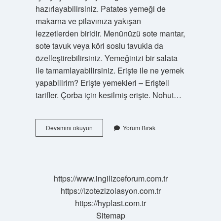
hazırlayabilirsiniz. Patates yemeği de
makarna ve pilavınıza yakışan
lezzetlerden biridir. Menünüzü sote mantar,
sote tavuk veya köri soslu tavukla da
özelleştirebilirsiniz. Yemeğinizi bir salata
ile tamamlayabilirsiniz. Erişte ile ne yemek
yapabilirim? Erişte yemekleri – Erişteli
tarifler. Çorba için kesilmiş erişte. Nohut…
Erişte
Devamını okuyun
Yorum Bırak
Yemeğinin
Yanına
Ne
Yapılır
https://www.ingilizceforum.com.tr
https://izotezizolasyon.com.tr
https://hyplast.com.tr
Sitemap