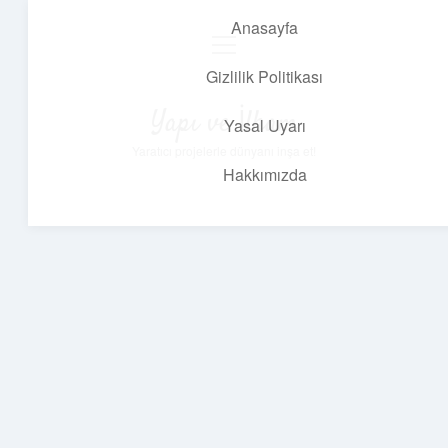
Anasayfa
menüyü
aç
Gizlilik Politikası
Yapı ve İlham
Yasal Uyarı
Yaratıcı projelerle dünyanı inşa et!
Hakkımızda