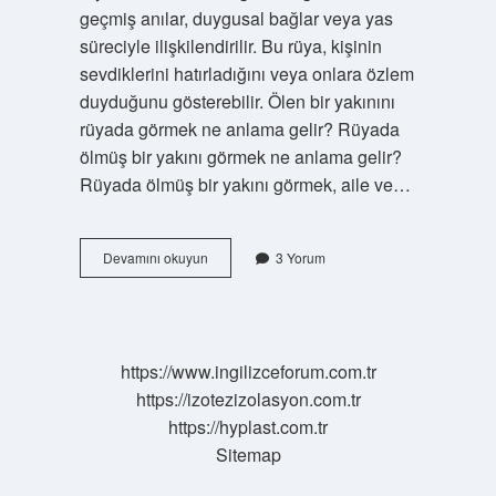
geçmiş anılar, duygusal bağlar veya yas
süreciyle ilişkilendirilir. Bu rüya, kişinin
sevdiklerini hatırladığını veya onlara özlem
duyduğunu gösterebilir. Ölen bir yakınını
rüyada görmek ne anlama gelir? Rüyada
ölmüş bir yakını görmek ne anlama gelir?
Rüyada ölmüş bir yakını görmek, aile ve…
Rüyada
Devamını okuyun
3 Yorum
Ölen
Yakını
Görmek
Ne
Anlama
https://www.ingilizceforum.com.tr
Gelir
https://izotezizolasyon.com.tr
https://hyplast.com.tr
Sitemap