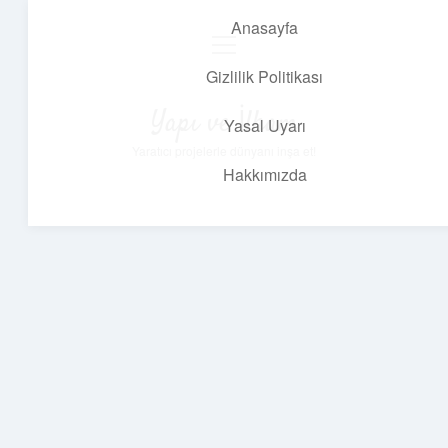
Anasayfa
menüyü
aç
Gizlilik Politikası
Yapı ve İlham
Yasal Uyarı
Yaratıcı projelerle dünyanı inşa et!
Hakkımızda