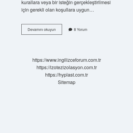
kurallara veya bir isteğin gerçekleştirilmesi
için gerekli olan koşullara uygun…
Dilekçe
Devamını okuyun
8 Yorum
ne
demek
TDK
https://www.ingilizceforum.com.tr
https://izotezizolasyon.com.tr
https://hyplast.com.tr
Sitemap