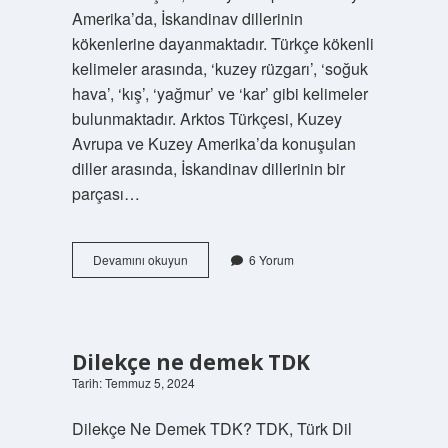
Amerika’da, İskandinav dillerinin
kökenlerine dayanmaktadır. Türkçe kökenli
kelimeler arasında, ‘kuzey rüzgarı’, ‘soğuk
hava’, ‘kış’, ‘yağmur’ ve ‘kar’ gibi kelimeler
bulunmaktadır. Arktos Türkçesi, Kuzey
Avrupa ve Kuzey Amerika’da konuşulan
diller arasında, İskandinav dillerinin bir
parçası…
Arktos
Devamını okuyun
6 Yorum
türkçesi
ne
demek
Dilekçe ne demek TDK
Tarih: Temmuz 5, 2024
Dilekçe Ne Demek TDK? TDK, Türk Dil