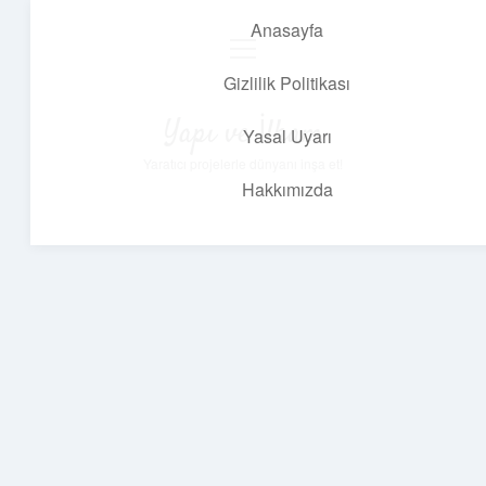
Anasayfa
menüyü
aç
Gizlilik Politikası
Yapı ve İlham
Yasal Uyarı
Yaratıcı projelerle dünyanı inşa et!
Hakkımızda