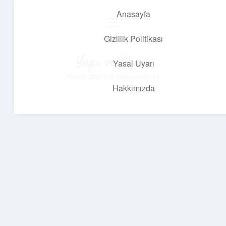
Anasayfa
menüyü
aç
Gizlilik Politikası
Yapı ve İlham
Yasal Uyarı
Yaratıcı projelerle dünyanı inşa et!
Hakkımızda