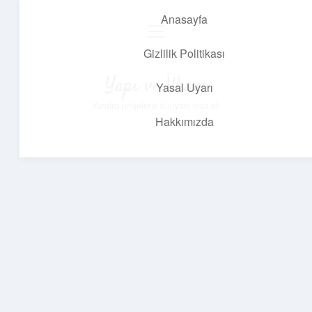
Anasayfa
menüyü
aç
Gizlilik Politikası
Yapı ve İlham
Yasal Uyarı
Yaratıcı projelerle dünyanı inşa et!
Hakkımızda