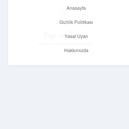
Anasayfa
menüyü
aç
Gizlilik Politikası
Yapı ve İlham
Yasal Uyarı
Yaratıcı projelerle dünyanı inşa et!
Hakkımızda