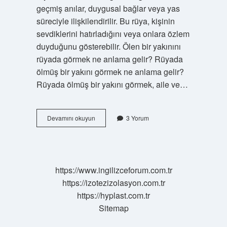
geçmiş anılar, duygusal bağlar veya yas
süreciyle ilişkilendirilir. Bu rüya, kişinin
sevdiklerini hatırladığını veya onlara özlem
duyduğunu gösterebilir. Ölen bir yakınını
rüyada görmek ne anlama gelir? Rüyada
ölmüş bir yakını görmek ne anlama gelir?
Rüyada ölmüş bir yakını görmek, aile ve…
Rüyada
Devamını okuyun
3 Yorum
Ölen
Yakını
Görmek
Ne
Anlama
https://www.ingilizceforum.com.tr
Gelir
https://izotezizolasyon.com.tr
https://hyplast.com.tr
Sitemap