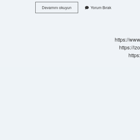
Ödemeler
Devamını okuyun
Yorum Bırak
Bilançosunda
Yer
Alan
Cari
Işlemler
https://www
Hesabında
Hangi
https://i
Kalemler
https
Yer
Alır