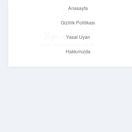
Anasayfa
menüyü
aç
Gizlilik Politikası
Yapı ve İlham
Yasal Uyarı
Yaratıcı projelerle dünyanı inşa et!
Hakkımızda