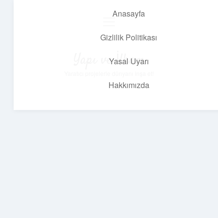
Anasayfa
menüyü
aç
Gizlilik Politikası
Yapı ve İlham
Yasal Uyarı
Yaratıcı projelerle dünyanı inşa et!
Hakkımızda