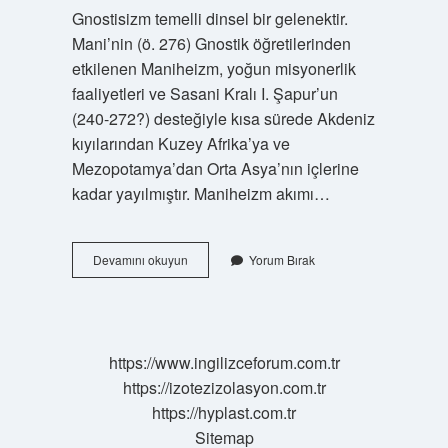
Gnostisizm temelli dinsel bir gelenektir.
Mani’nin (ö. 276) Gnostik öğretilerinden
etkilenen Maniheizm, yoğun misyonerlik
faaliyetleri ve Sasani Kralı I. Şapur’un
(240-272?) desteğiyle kısa sürede Akdeniz
kıyılarından Kuzey Afrika’ya ve
Mezopotamya’dan Orta Asya’nın içlerine
kadar yayılmıştır. Maniheizm akımı…
Maniheizm
Devamını okuyun
Yorum Bırak
Nedir
Ekşi
https://www.ingilizceforum.com.tr
https://izotezizolasyon.com.tr
https://hyplast.com.tr
Sitemap