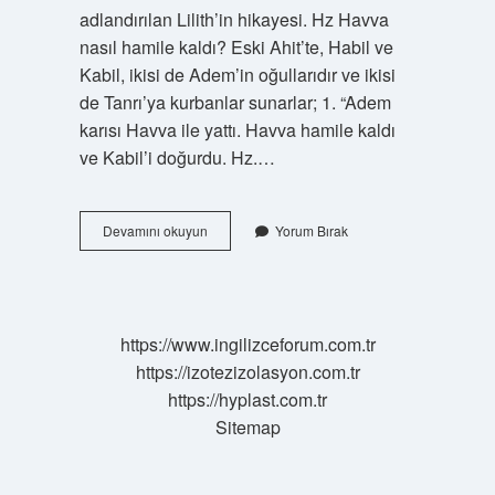
adlandırılan Lilith’in hikayesi. Hz Havva
nasıl hamile kaldı? Eski Ahit’te, Habil ve
Kabil, ikisi de Adem’in oğullarıdır ve ikisi
de Tanrı’ya kurbanlar sunarlar; 1. “Adem
karısı Havva ile yattı. Havva hamile kaldı
ve Kabil’i doğurdu. Hz.…
Havva
Devamını okuyun
Yorum Bırak
Anamız
Kaç
Doğum
Yaptı
https://www.ingilizceforum.com.tr
https://izotezizolasyon.com.tr
https://hyplast.com.tr
Sitemap