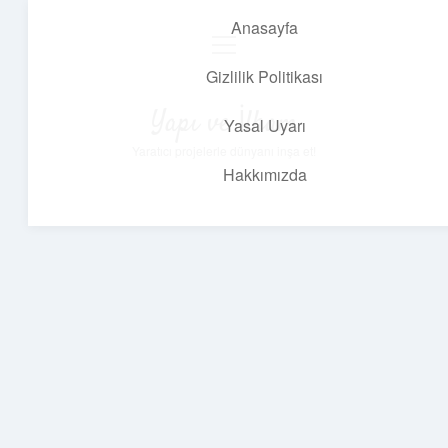
Anasayfa
menüyü
aç
Gizlilik Politikası
Yapı ve İlham
Yasal Uyarı
Yaratıcı projelerle dünyanı inşa et!
Hakkımızda