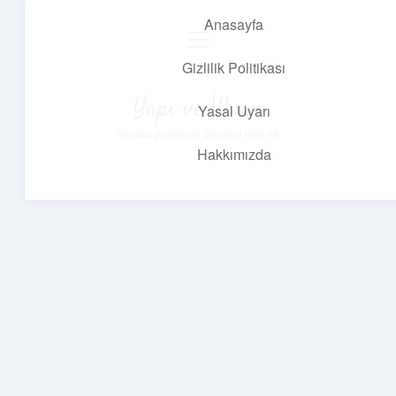
Anasayfa
menüyü
aç
Gizlilik Politikası
Yapı ve İlham
Yasal Uyarı
Yaratıcı projelerle dünyanı inşa et!
Hakkımızda