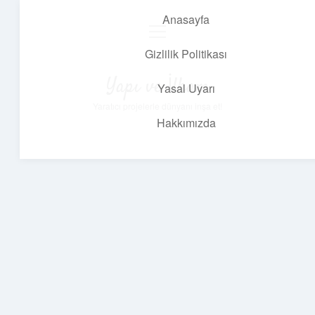
Anasayfa
menüyü
aç
Gizlilik Politikası
Yapı ve İlham
Yasal Uyarı
Yaratıcı projelerle dünyanı inşa et!
Hakkımızda