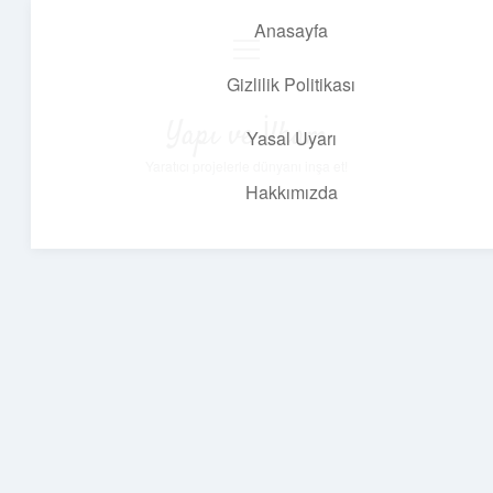
Anasayfa
menüyü
aç
Gizlilik Politikası
Yapı ve İlham
Yasal Uyarı
Yaratıcı projelerle dünyanı inşa et!
Hakkımızda