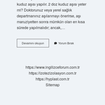
kuduz aşısı yapılır. 2 doz kuduz aşısı yeter
mi? Doktorunuz veya yerel sağlık
departmanınız aşılanmayı önerirse, aşı
maruziyetten sonra mümkün olan en kısa
sürede yapılmalıdır; ancak,…
3
Devamını okuyun
Yorum Bırak
Doz
Kuduz
Aşısı
Ne
Kadar
https://www.ingilizceforum.com.tr
Korur
https://izotezizolasyon.com.tr
https://hyplast.com.tr
Sitemap