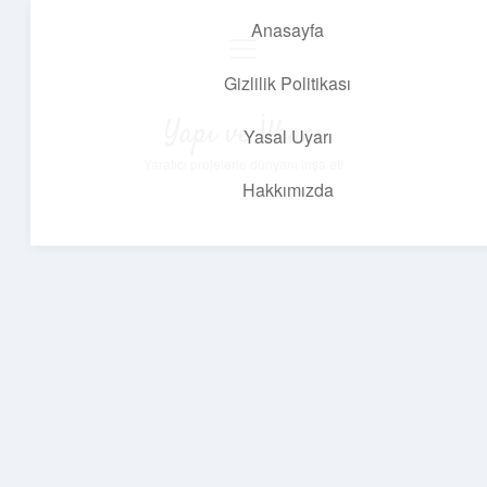
Anasayfa
menüyü
aç
Gizlilik Politikası
Yapı ve İlham
Yasal Uyarı
Yaratıcı projelerle dünyanı inşa et!
Hakkımızda