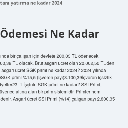
rtanı yatırma ne kadar 2024
m Ödemesi Ne Kadar
ında bir çalışan için devlete 200,03 TL ödenecek.
.000,38 TL olacak. Brüt asgari ücret olan 20.002,50 TL’den
ni asgari ücret SGK primi ne kadar 2024? 2024 yılında
SGK primi %15,5 (İşveren payı)3.100,39İşveren işsizlik
yetler23. 1 İşçinin SGK primi ne kadar? SSI Primi,
güvence altına alan bir prim sistemidir. Primler hem
ödenir. Asgari ücret SSI Primi (%14) çalışan payı 2.800,35