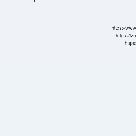
Yılı
Sgk
Prim
Ödemesi
Ne
https://www
Kadar
https://i
https