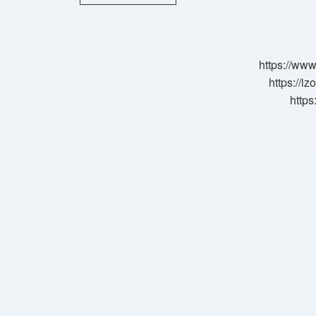
Etkisi
Nedir
Sosyal
Bilgiler
https://www
https://i
https