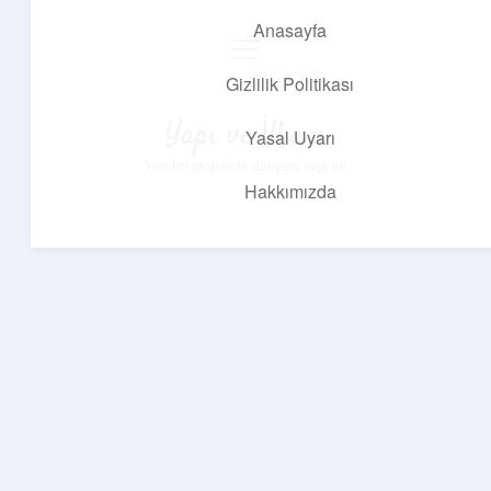
Anasayfa
menüyü
aç
Gizlilik Politikası
Yapı ve İlham
Yasal Uyarı
Yaratıcı projelerle dünyanı inşa et!
Hakkımızda