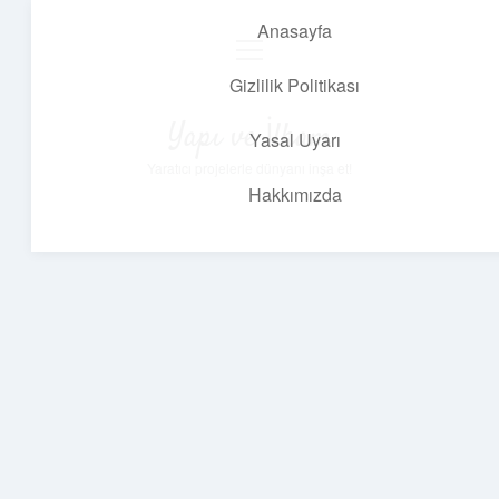
Anasayfa
menüyü
aç
Gizlilik Politikası
Yapı ve İlham
Yasal Uyarı
Yaratıcı projelerle dünyanı inşa et!
Hakkımızda