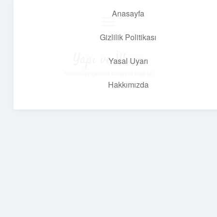
Anasayfa
menüyü
aç
Gizlilik Politikası
Yapı ve İlham
Yasal Uyarı
Yaratıcı projelerle dünyanı inşa et!
Hakkımızda