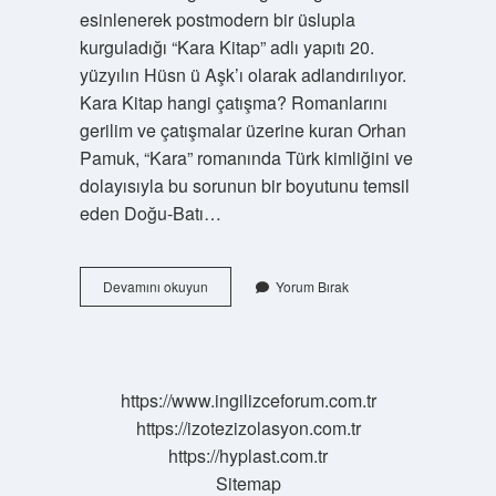
esinlenerek postmodern bir üslupla
kurguladığı “Kara Kitap” adlı yapıtı 20.
yüzyılın Hüsn ü Aşk’ı olarak adlandırılıyor.
Kara Kitap hangi çatışma? Romanlarını
gerilim ve çatışmalar üzerine kuran Orhan
Pamuk, “Kara” romanında Türk kimliğini ve
dolayısıyla bu sorunun bir boyutunu temsil
eden Doğu-Batı…
Kara
Devamını okuyun
Yorum Bırak
Kitap
Hangi
Anlatım
Tekniği
https://www.ingilizceforum.com.tr
https://izotezizolasyon.com.tr
https://hyplast.com.tr
Sitemap