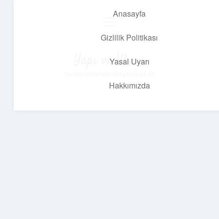
Anasayfa
menüyü
aç
Gizlilik Politikası
Yapı ve İlham
Yasal Uyarı
Yaratıcı projelerle dünyanı inşa et!
Hakkımızda