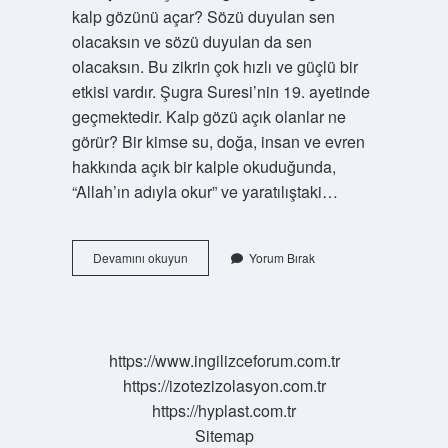
kalp gözünü açar? Sözü duyulan sen
olacaksın ve sözü duyulan da sen
olacaksın. Bu zikrin çok hızlı ve güçlü bir
etkisi vardır. Şugra Suresi’nin 19. ayetinde
geçmektedir. Kalp gözü açık olanlar ne
görür? Bir kimse su, doğa, insan ve evren
hakkında açık bir kalple okuduğunda,
“Allah’ın adıyla okur” ve yaratılıştaki…
Kalp
Devamını okuyun
Yorum Bırak
Gözü
Hangi
Mertebede
Açılır
https://www.ingilizceforum.com.tr
https://izotezizolasyon.com.tr
https://hyplast.com.tr
Sitemap