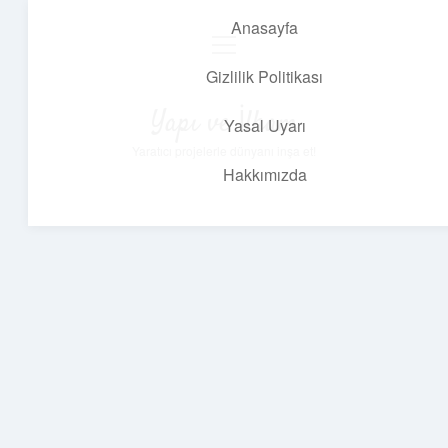
Anasayfa
menüyü
aç
Gizlilik Politikası
Yapı ve İlham
Yasal Uyarı
Yaratıcı projelerle dünyanı inşa et!
Hakkımızda