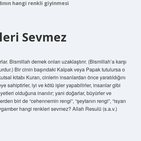
ının hangi renkli giyinmesi
leri Sevmez
r. Bismillah demek onları uzaklaştırır. (Bismillah’a karşı
unsurdur.) Bir cinin başındaki Kalpak veya Papak tutulursa o
 kutsal kitabı Kuran, cinlerin insanlardan önce yaratıldığını
e sahiptirler, iyi ve kötü işler yapabilirler, insanlar gibi
siyetleri olduğuna inanılır; yani doğarlar, büyürler ve
erden biri de “cehennemin rengi”, “şeytanın rengi”, “isyan
Peygamber hangi renkleri sevmez? Allah Resulü (s.a.v.)