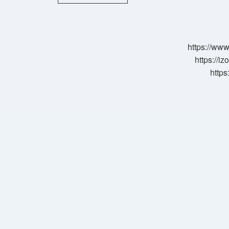
Hangi
Renkleri
Sevmez
https://www
https://i
https