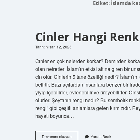
Etiket:
İslamda kad
Cinler Hangi Renk
Tarih: Nisan 12, 2025
Cinler en çok nelerden korkar? Demirden korkarla
olan nefretleri İslam’ın etkisi altına giren bir 
cin ölür. Cinlerin 5 tane özelliği nedir? İslam’ın
belirtir. Bazı açılardan insanlara benzer bir iradey
yiyip içebilirler, evlenebilir ve üreyebilirler. Cin
ölürler. Şeytanın rengi nedir? Bu sembolik renkl
rengi” gibi çeşitli anlamlara gelen kırmızıdır. 
hayatı boyunca…
Cinler
Devamını okuyun
Yorum Bırak