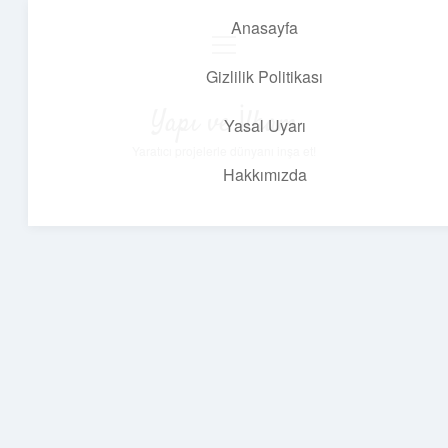
Anasayfa
menüyü
aç
Gizlilik Politikası
Yapı ve İlham
Yasal Uyarı
Yaratıcı projelerle dünyanı inşa et!
Hakkımızda