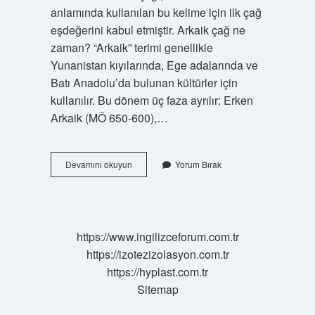
anlamında kullanılan bu kelime için ilk çağ
eşdeğerini kabul etmiştir. Arkaik çağ ne
zaman? “Arkaik” terimi genellikle
Yunanistan kıyılarında, Ege adalarında ve
Batı Anadolu’da bulunan kültürler için
kullanılır. Bu dönem üç faza ayrılır: Erken
Arkaik (MÖ 650-600),…
Antik
Devamını okuyun
Yorum Bırak
Çağ
Hangi
Dönemi
Kapsar
https://www.ingilizceforum.com.tr
https://izotezizolasyon.com.tr
https://hyplast.com.tr
Sitemap