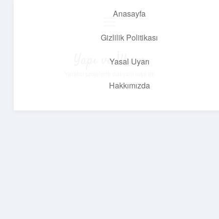
Anasayfa
menüyü
aç
Gizlilik Politikası
Yapı ve İlham
Yasal Uyarı
Yaratıcı projelerle dünyanı inşa et!
Hakkımızda