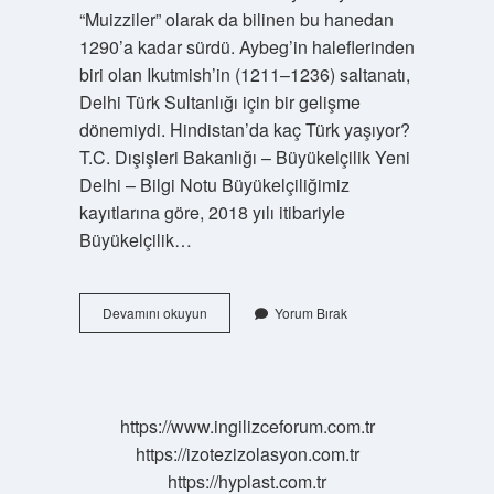
“Muizziler” olarak da bilinen bu hanedan
1290’a kadar sürdü. Aybeg’in haleflerinden
biri olan Ikutmish’in (1211–1236) saltanatı,
Delhi Türk Sultanlığı için bir gelişme
dönemiydi. Hindistan’da kaç Türk yaşıyor?
T.C. Dışişleri Bakanlığı – Büyükelçilik Yeni
Delhi – Bilgi Notu Büyükelçiliğimiz
kayıtlarına göre, 2018 yılı itibariyle
Büyükelçilik…
Türkler
Devamını okuyun
Yorum Bırak
Hindistanı
Kaç
Yıl
Yönetti
https://www.ingilizceforum.com.tr
https://izotezizolasyon.com.tr
https://hyplast.com.tr