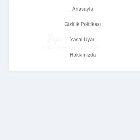
Anasayfa
menüyü
aç
Gizlilik Politikası
Yapı ve İlham
Yasal Uyarı
Yaratıcı projelerle dünyanı inşa et!
Hakkımızda