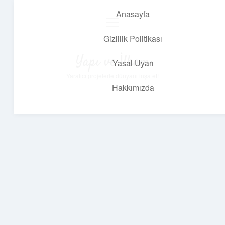
Anasayfa
menüyü
aç
Gizlilik Politikası
Yapı ve İlham
Yasal Uyarı
Yaratıcı projelerle dünyanı inşa et!
Hakkımızda