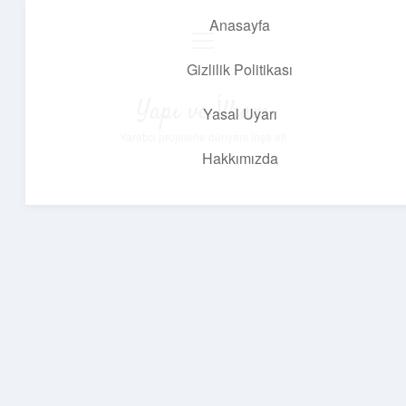
Anasayfa
menüyü
aç
Gizlilik Politikası
Yapı ve İlham
Yasal Uyarı
Yaratıcı projelerle dünyanı inşa et!
Hakkımızda