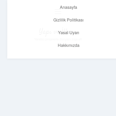
Anasayfa
menüyü
aç
Gizlilik Politikası
Yapı ve İlham
Yasal Uyarı
Yaratıcı projelerle dünyanı inşa et!
Hakkımızda