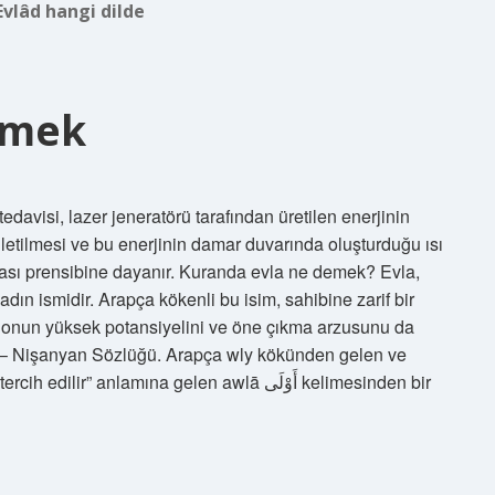
Evlâd hangi dilde
emek
avisi, lazer jeneratörü tarafından üretilen enerjinin
a iletilmesi ve bu enerjinin damar duvarında oluşturduğu ısı
ı prensibine dayanır. Kuranda evla ne demek? Evla,
adın ismidir. Arapça kökenli bu isim, sahibine zarif bir
onun yüksek potansiyelini ve öne çıkma arzusunu da
a – Nişanyan Sözlüğü. Arapça wly kökünden gelen ve
anlamına gelen awlā أَوْلَى kelimesinden bir