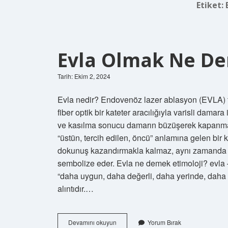
Etiket:
Evla Olmak Ne D
Tarih: Ekim 2, 2024
Evla nedir? Endovenöz lazer ablasyon (EVLA) ted
fiber optik bir kateter aracılığıyla varisli damar
ve kasılma sonucu damarın büzüşerek kapanmas
“üstün, tercih edilen, öncü” anlamına gelen bir k
dokunuş kazandırmakla kalmaz, aynı zamanda 
sembolize eder. Evla ne demek etimoloji? evl
“daha uygun, daha değerli, daha yerinde, daha tercih edilir” 
alıntıdır.…
Evla
Devamını okuyun
Yorum Bırak