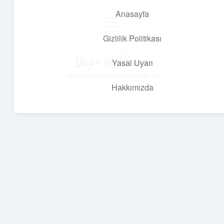
Anasayfa
menüyü
aç
Gizlilik Politikası
Yapı ve İlham
Yasal Uyarı
Yaratıcı projelerle dünyanı inşa et!
Hakkımızda