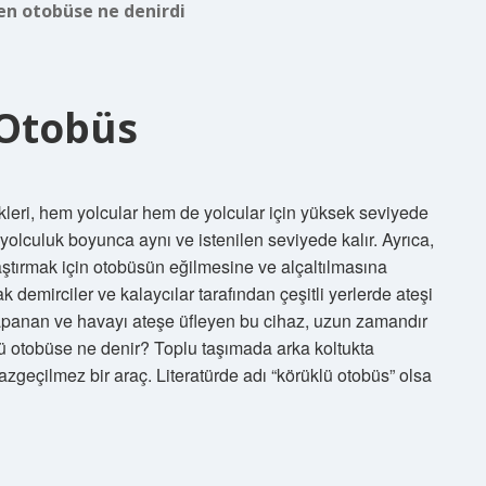
en otobüse ne denirdi
Otobüs
leri, hem yolcular hem de yolcular için yüksek seviyede
 yolculuk boyunca aynı ve istenilen seviyede kalır. Ayrıca,
ylaştırmak için otobüsün eğilmesine ve alçaltılmasına
 demirciler ve kalaycılar tarafından çeşitli yerlerde ateşi
p kapanan ve havayı ateşe üfleyen bu cihaz, uzun zamandır
lü otobüse ne denir? Toplu taşımada arka koltukta
geçilmez bir araç. Literatürde adı “körüklü otobüs” olsa