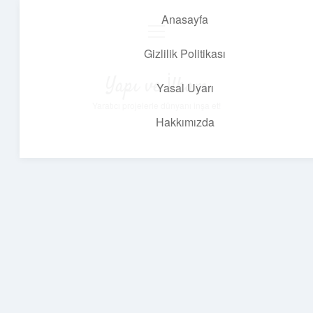
Anasayfa
menüyü
aç
Gizlilik Politikası
Yapı ve İlham
Yasal Uyarı
Yaratıcı projelerle dünyanı inşa et!
Hakkımızda