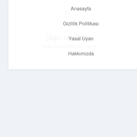
Anasayfa
menüyü
aç
Gizlilik Politikası
Yapı ve İlham
Yasal Uyarı
Yaratıcı projelerle dünyanı inşa et!
Hakkımızda