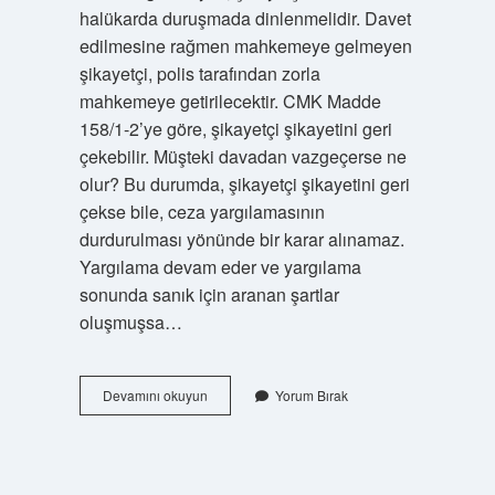
halükarda duruşmada dinlenmelidir. Davet
edilmesine rağmen mahkemeye gelmeyen
şikayetçi, polis tarafından zorla
mahkemeye getirilecektir. CMK Madde
158/1-2’ye göre, şikayetçi şikayetini geri
çekebilir. Müşteki davadan vazgeçerse ne
olur? Bu durumda, şikayetçi şikayetini geri
çekse bile, ceza yargılamasının
durdurulması yönünde bir karar alınamaz.
Yargılama devam eder ve yargılama
sonunda sanık için aranan şartlar
oluşmuşsa…
Müşteki
Devamını okuyun
Yorum Bırak
Olarak
Mahkemeye
Gitmezse
Ne
Olur