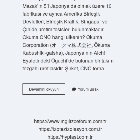
Mazak’ın 5’i Japonya’da olmak üzere 10
fabrikası ve ayrıca Amerika Birleşik
Devletleri, Birleşik Krallık, Singapur ve
Çin’de üretim tesisleri bulunmaktadır.
Okuma CNC hangi ülkenin? Okuma
Corporation (オークマ株式会社, Ōkuma
Kabushiki-gaisha), Japonya’nın Aichi
Eyaletindeki Ōguchi’de bulunan bir takım
tezgahı üreticisidir. Şirket, CNC torna…
Cnc
Devamını okuyun
Yorum Bırak
Hangi
Ülkenin
Malı
https://www.ingilizceforum.com.tr
https://izotezizolasyon.com.tr
https://hyplast.com.tr