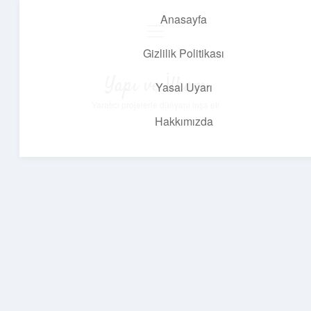
Anasayfa
menüyü
aç
Gizlilik Politikası
Yapı ve İlham
Yasal Uyarı
Yaratıcı projelerle dünyanı inşa et!
Hakkımızda