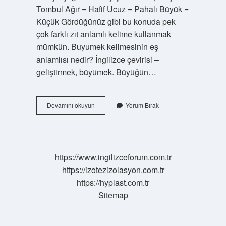
Tombul Ağır = Hafif Ucuz = Pahalı Büyük =
Küçük Gördüğünüz gibi bu konuda pek
çok farklı zıt anlamlı kelime kullanmak
mümkün. Buyumek kelimesinin eş
anlamlısı nedir? İngilizce çevirisi –
geliştirmek, büyümek. Büyüğün…
Büyüğün
Devamını okuyun
Yorum Bırak
Eş
Anlamlısı
Ne
Demek
https://www.ingilizceforum.com.tr
https://izotezizolasyon.com.tr
https://hyplast.com.tr
Sitemap