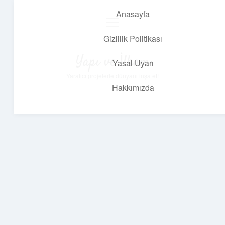
Anasayfa
menüyü
aç
Gizlilik Politikası
Yapı ve İlham
Yasal Uyarı
Yaratıcı projelerle dünyanı inşa et!
Hakkımızda