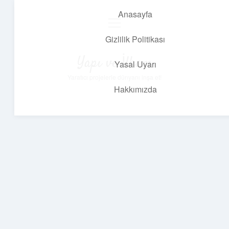
Anasayfa
menüyü
aç
Gizlilik Politikası
Yapı ve İlham
Yasal Uyarı
Yaratıcı projelerle dünyanı inşa et!
Hakkımızda