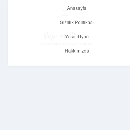
Anasayfa
menüyü
aç
Gizlilik Politikası
Yapı ve İlham
Yasal Uyarı
Yaratıcı projelerle dünyanı inşa et!
Hakkımızda